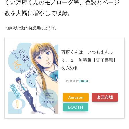
くい万府くんのモノローグ等、色数とページ
数を大幅に増やして収録。
↓無料版は動作確認用にどうぞ。
万府くんは、いつもまんぷ
く。１ 無料版【電子書籍】
久永沙和
created by
Rinker
Amazon
楽天市場
BOOTH