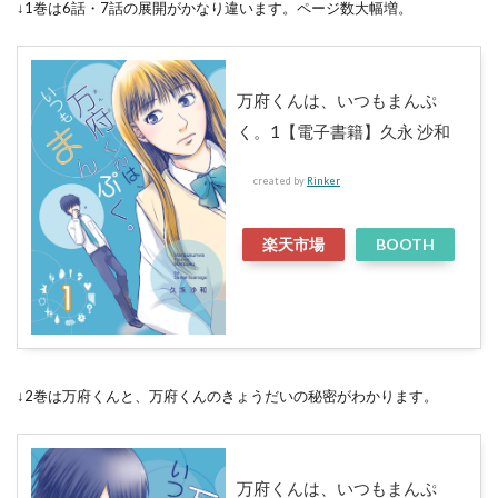
↓1巻は6話・7話の展開がかなり違います。ページ数大幅増。
万府くんは、いつもまんぷ
く。1【電子書籍】久永 沙和
created by
Rinker
楽天市場
BOOTH
↓2巻は万府くんと、万府くんのきょうだいの秘密がわかります。
万府くんは、いつもまんぷ