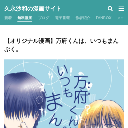
久永沙和の漫画サイト
新着
無料漫画
ブログ
電子書籍
作者紹介
FANBOX
メー
【オリジナル漫画】万府くんは、いつもまん
ぷく。