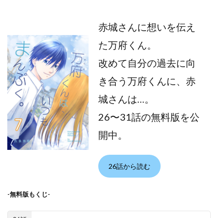
赤城さんに想いを伝え
た万府くん。
改めて自分の過去に向
き合う万府くんに、赤
城さんは…。
26〜31話の無料版を公
開中。
26話から読む
-無料版もくじ-