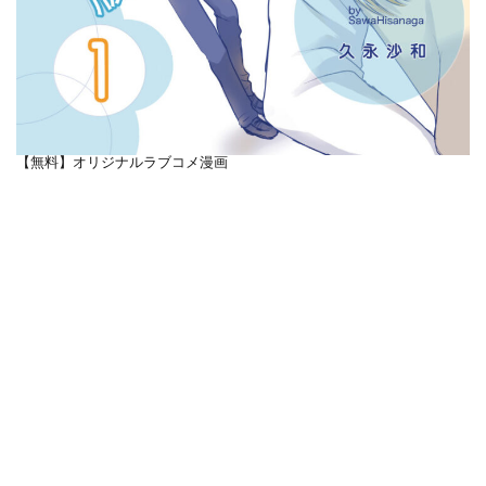
【無料】オリジナルラブコメ漫画