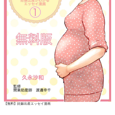
【無料】妊娠出産エッセイ漫画