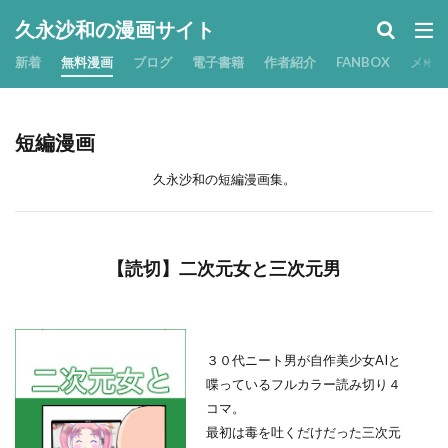
久永沙和の漫画サイト
新着
無料漫画
ブログ
電子書籍
作者紹介
FANBOX
メー
短編漫画
久永沙和の短編漫画集。
【読切】二次元女と三次元男
３０代ニート男が自作美少女AIと
喋っているフルカラー読み切り４
コマ。
最初は毒を吐くだけだった三次元