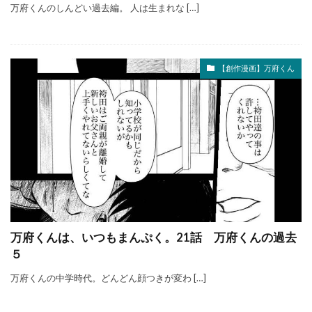
万府くんのしんどい過去編。 人は生まれな […]
【創作漫画】万府くん
万府くんは、いつもまんぷく。21話 万府くんの過去
５
万府くんの中学時代。どんどん顔つきが変わ […]