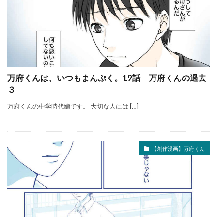
万府くんは、いつもまんぷく。19話 万府くんの過去
３
万府くんの中学時代編です。 大切な人には […]
【創作漫画】万府くん