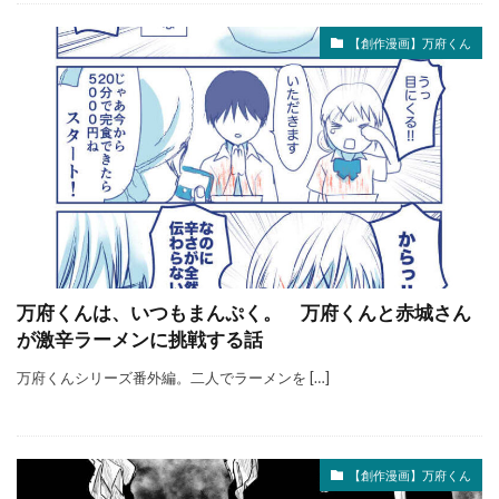
【創作漫画】万府くん
万府くんは、いつもまんぷく。 万府くんと赤城さん
が激辛ラーメンに挑戦する話
万府くんシリーズ番外編。二人でラーメンを […]
【創作漫画】万府くん