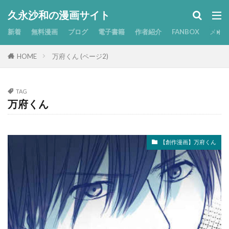
久永沙和の漫画サイト
新着
無料漫画
ブログ
電子書籍
作者紹介
FANBOX
メー
HOME
万府くん (ページ2)
TAG
万府くん
【創作漫画】万府くん