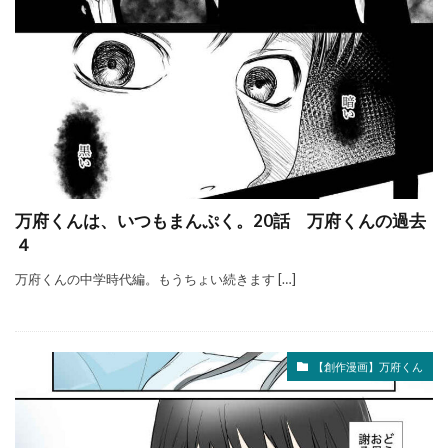
万府くんは、いつもまんぷく。20話 万府くんの過去
４
万府くんの中学時代編。もうちょい続きます […]
【創作漫画】万府くん