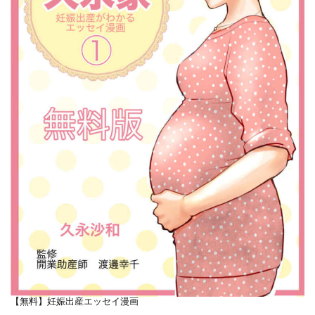
【無料】妊娠出産エッセイ漫画