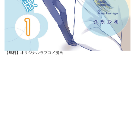
【無料】オリジナルラブコメ漫画