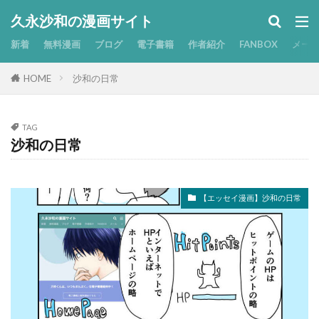
久永沙和の漫画サイト
新着
無料漫画
ブログ
電子書籍
作者紹介
FANBOX
メー
HOME
沙和の日常
TAG
沙和の日常
【エッセイ漫画】沙和の日常