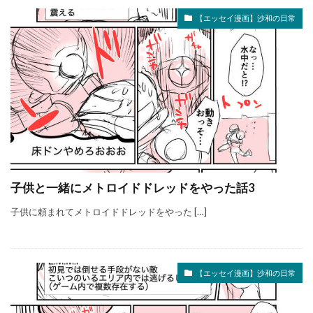
【エッセイ漫画】沙和の日常
子供と一緒にメトロイドドレッドをやった話3
子供に頼まれてメトロイドドレッドをやった […]
【エッセイ漫画】沙和の日常