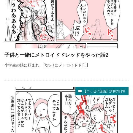
子供と一緒にメトロイドドレッドをやった話2
小学生の娘に頼まれ、代わりにメトロイドド […]
【エッセイ漫画】沙和の日常