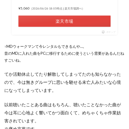
¥5,060
（2026/06/26 18:05時点 | 楽天市場調べ）
楽天市場
ポチップ
↑MDウォークマンて今レンタルもできるんや…。
昔のMDに入れた曲をPCに移行するために使うという需要があるんだね
すごいね。
てか活動休止してたり解散してしまってたのも知らなかった
ので、今は無きグループに思いを馳せる未亡人みたいな心境
になってしまっています。
以前聴いたことある曲はもちろん、聴いたことなかった曲が
今は耳に心地よく響いてかつ面白くて、めちゃくちゃ作業妨
害されています。
※褒め言葉です。