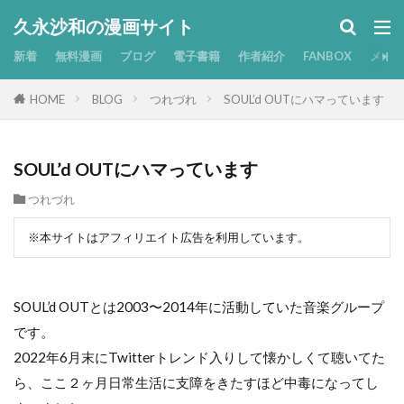
久永沙和の漫画サイト
新着
無料漫画
ブログ
電子書籍
作者紹介
FANBOX
メー
HOME
BLOG
つれづれ
SOUL’d OUTにハマっています
SOUL’d OUTにハマっています
つれづれ
※本サイトはアフィリエイト広告を利用しています。
SOUL’d OUTとは2003〜2014年に活動していた音楽グループ
です。
2022年6月末にTwitterトレンド入りして懐かしくて聴いてた
ら、ここ２ヶ月日常生活に支障をきたすほど中毒になってし