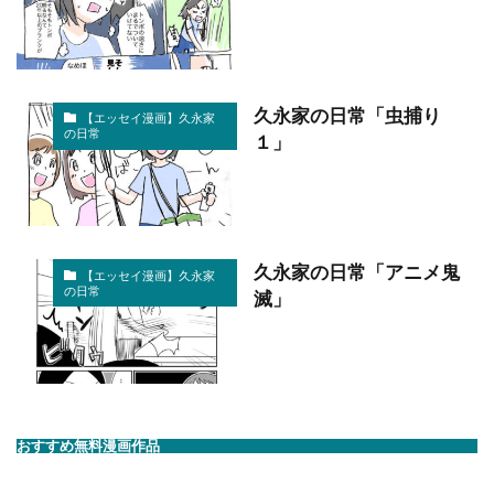
久永家の日常「虫捕り
【エッセイ漫画】久永家
の日常
１」
久永家の日常「アニメ鬼
【エッセイ漫画】久永家
の日常
滅」
おすすめ無料漫画作品