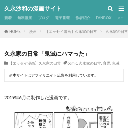
久永沙和の漫画サイト
新着
無料漫画
ブログ
電子書籍
作者紹介
FANBOX
メー
HOME
漫画
【エッセイ漫画】久永家の日常
久永家の日常
久永家の日常「鬼滅にハマった」
【エッセイ漫画】久永家の日常
comic
,
久永家の日常
,
育児
,
鬼滅
※本サイトはアフィリエイト広告を利用しています。
2019年6月に制作した漫画です。