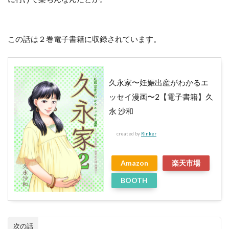
この話は２巻電子書籍に収録されています。
久永家〜妊娠出産がわかるエ
ッセイ漫画〜2【電子書籍】久
永 沙和
created by
Rinker
Amazon
楽天市場
BOOTH
次の話