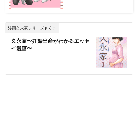
漫画久永家シリーズもくじ
久永家〜妊娠出産がわかるエッセ
イ漫画〜