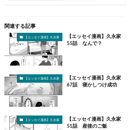
関連する記事
【エッセイ漫画】久永家
【エッセイ漫画】久永家
55話 なんで？
【エッセイ漫画】久永家
【エッセイ漫画】久永家
67話 寝かしつけ成功
【エッセイ漫画】久永家
【エッセイ漫画】久永家
51話 産後のご飯