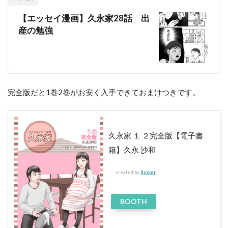
【エッセイ漫画】久永家28話 出
産の勉強
完全版だと1巻2巻がお安く入手できておまけつきです。
久永家 １ ２完全版【電子書
籍】久永 沙和
created by
Rinker
BOOTH