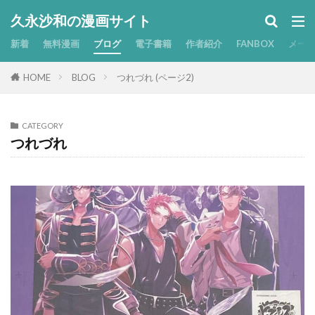
久永沙和の漫画サイト
新着
無料漫画
ブログ
電子書籍
作者紹介
FANBOX
メー
HOME
BLOG
つれづれ (ページ2)
CATEGORY
つれづれ