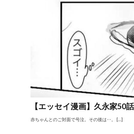
【エッセイ漫画】久永家50
赤ちゃんとのご対面で号泣。その後は‥。 […]