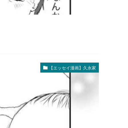
【エッセイ漫画】久永家