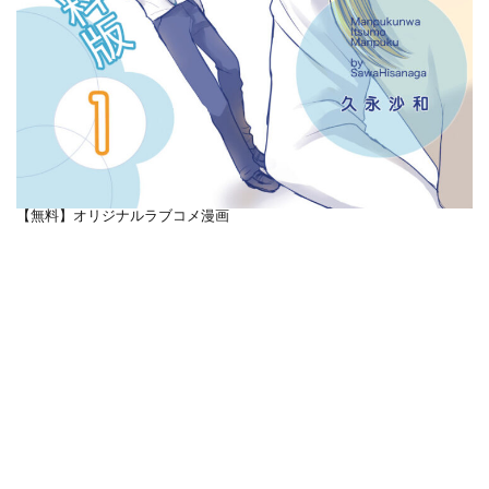
【無料】オリジナルラブコメ漫画