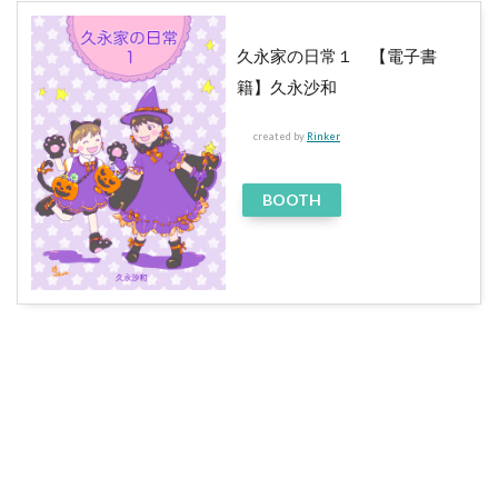
久永家の日常１ 【電子書
籍】久永沙和
created by
Rinker
BOOTH