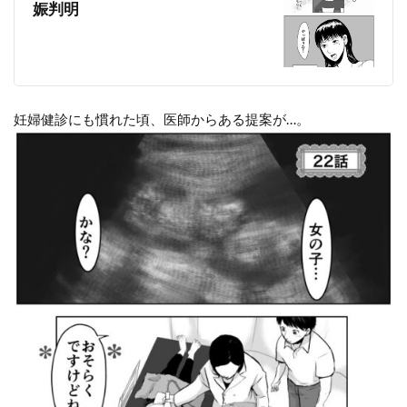
娠判明
妊婦健診にも慣れた頃、医師からある提案が…。