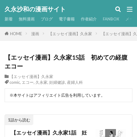
久永沙和の漫画サイト
新着
無料漫画
ブログ
電子書籍
作者紹介
FANBOX
メー
HOME
漫画
【エッセイ漫画】久永家
【エッセイ漫画】久
【エッセイ漫画】久永家15話 初めての経腹
エコー
【エッセイ漫画】久永家
comic
,
エコー
,
久永家
,
妊婦健診
,
産婦人科
※本サイトはアフィリエイト広告を利用しています。
1話から読む
【エッセイ漫画】久永家1話 妊