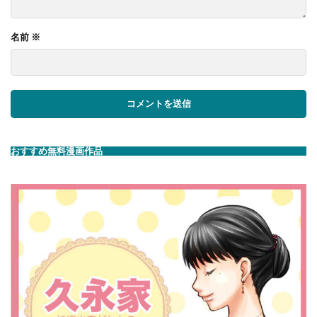
名前
※
おすすめ無料漫画作品