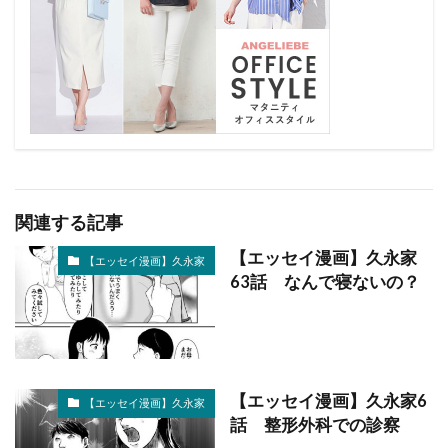
関連する記事
【エッセイ漫画】久永家
【エッセイ漫画】久永家
63話 なんで寝ないの？
【エッセイ漫画】久永家6
【エッセイ漫画】久永家
話 整形外科での診察