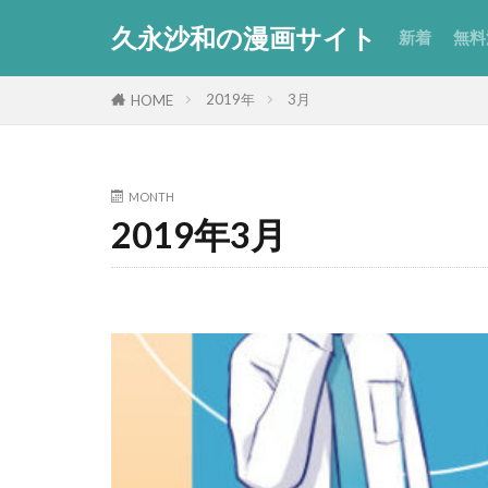
久永沙和の漫画サイト
新着
無料
【
【
【
【
【
【
短
2019年
3月
HOME
ー
ま
エ
セ
MONTH
2019年3月