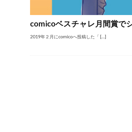
comicoベスチャレ月間賞
2019年２月にcomicoへ投稿した「 […]