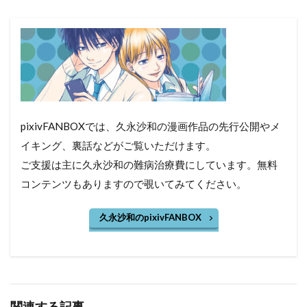
pixivFANBOXでは、久永沙和の漫画作品の先行公開やメ
イキング、裏話などがご覧いただけます。
ご支援は主に久永沙和の難病治療費にしています。無料
コンテンツもありますので覗いてみてください。
久永沙和のpixivFANBOX
関連する記事