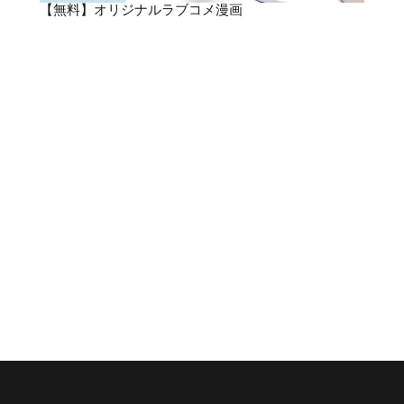
【無料】オリジナルラブコメ漫画