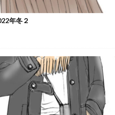
22年冬２