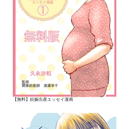
【無料】妊娠出産エッセイ漫画