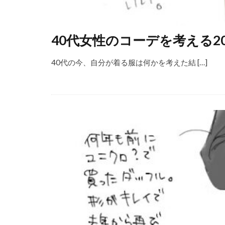
40代女性のコーデを考える20
40代の今、自分が着る服は何かを考えた結 […]