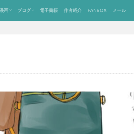
漫画
ブログ
電子書籍
作者紹介
FANBOX
メール
エッセイ】令和離婚してシングルマザ
オリジナル漫画】アビスの癒し手
オリジナル漫画】万府くんは、いつも
エッセイ】久永家〜妊娠出産がわかる
エッセイ】久永家の日常〜子育てエッ
エッセイ】沙和の日常
編漫画
つれづれ
妊娠・出産・育児
強直性脊椎炎
になった話
んぷく。
ッセイ漫画〜
イ〜