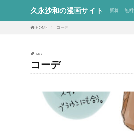
久永沙和の漫画サイト
新着
無料
【
【
【
【
【
【
短
コーデ
HOME
ー
ま
エ
セ
TAG
コーデ