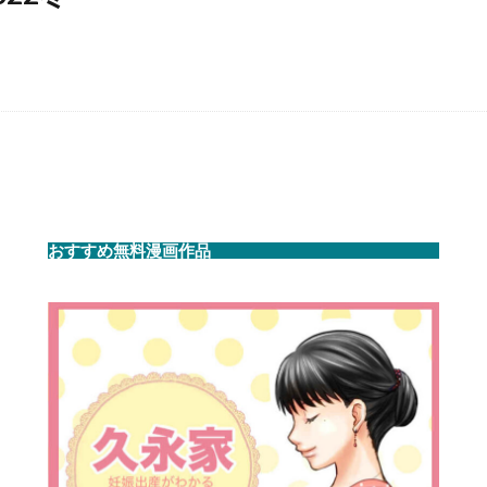
おすすめ無料漫画作品