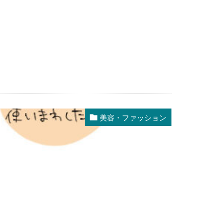
美容・ファッション