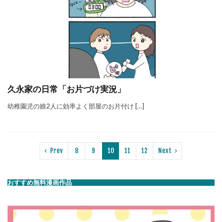
久永家の日常「お片づけ実況」
幼稚園児の娘2人に効率よく部屋のお片付け […]
Prev
8
9
10
11
12
Next
おすすめ無料漫画作品