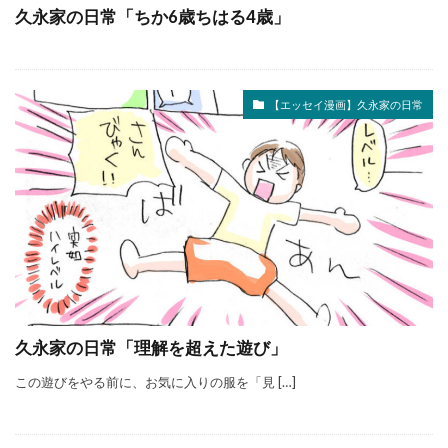
久永家の日常「ちか6歳ちはる4歳」
【エッセイ漫画】久永家の日常
久永家の日常「理解を超えた遊び」
この遊びをやる前に、お気に入りの服を「見 […]