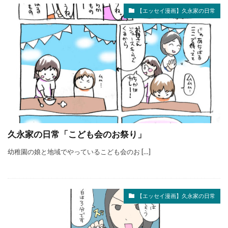
【エッセイ漫画】久永家の日常
久永家の日常「こども会のお祭り」
幼稚園の娘と地域でやっているこども会のお […]
【エッセイ漫画】久永家の日常