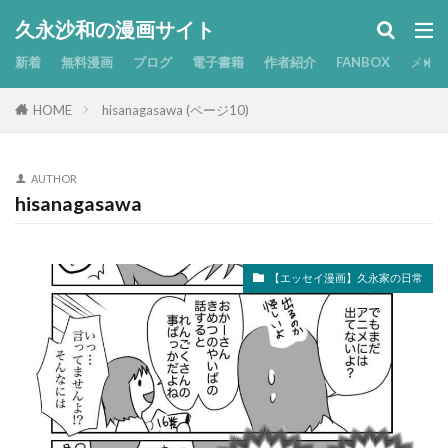
久永沙和の漫画サイト
新着
無料漫画
ブログ
電子書籍
作者紹介
FANBOX
メー
HOME
hisanagasawa (ページ10)
AUTHOR
hisanagasawa
【エッセイ漫画】久永家の日常