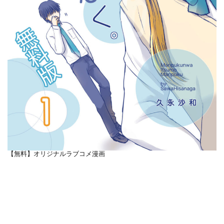
【無料】オリジナルラブコメ漫画