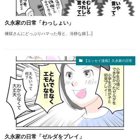
久永家の日常「わっしょい」
煉獄さんにどっぷりハマった母と、冷静な娘 […]
【エッセイ漫画】久永家の日常
久永家の日常「ゼルダをプレイ」