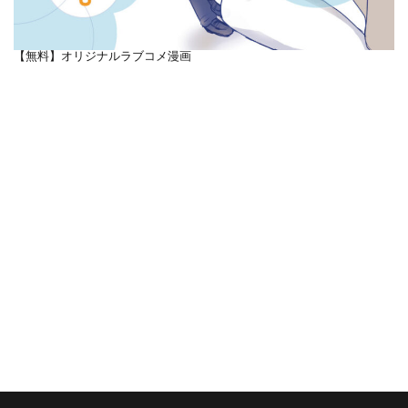
【無料】オリジナルラブコメ漫画