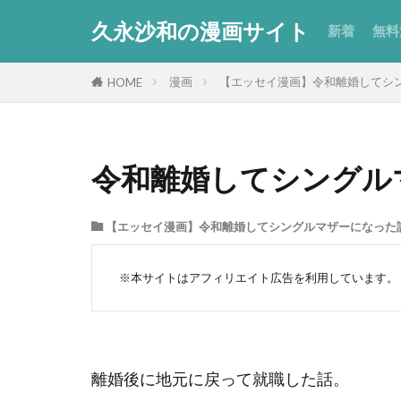
久永沙和の漫画サイト
新着
無料
【
【
【
【
【
【
短
漫画
【エッセイ漫画】令和離婚してシ
HOME
ー
ま
エ
セ
令和離婚してシングル
【エッセイ漫画】令和離婚してシングルマザーになった
※本サイトはアフィリエイト広告を利用しています。
離婚後に地元に戻って就職した話。