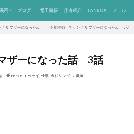
漫画
ブログ
電子書籍
作者紹介
FANBOX
メール
エッセイ】令和離婚してシングルマザ
オリジナル漫画】アビスの癒し手
オリジナル漫画】万府くんは、いつも
エッセイ】久永家〜妊娠出産がわかる
エッセイ】久永家の日常〜子育てエッ
エッセイ】沙和の日常
編漫画
つれづれ
妊娠・出産・育児
強直性脊椎炎
ングルマザーになった話
令和離婚してシングルマザーになった話 3話
になった話
んぷく。
ッセイ漫画〜
イ〜
マザーになった話 3話
話
comic
,
エッセイ
,
仕事
,
令和シングル
,
漫画