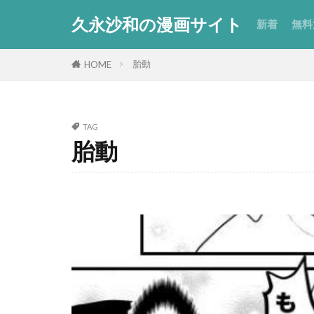
久永沙和の漫画サイト
新着
無料
【
【
【
【
【
【
短
胎動
HOME
ー
ま
エ
セ
TAG
胎動