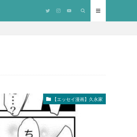
【エッセイ漫画】久永家