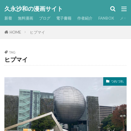
久永沙和の漫画サイト
新着
無料漫画
ブログ
電子書籍
作者紹介
FANBOX
メー
HOME
ヒプマイ
TAG
ヒプマイ
つれづれ