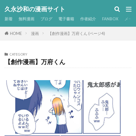
久永沙和の漫画サイト
新着
無料漫画
ブログ
電子書籍
作者紹介
FANBOX
メー
HOME
漫画
【創作漫画】万府くん (ページ4)
CATEGORY
【創作漫画】万府くん